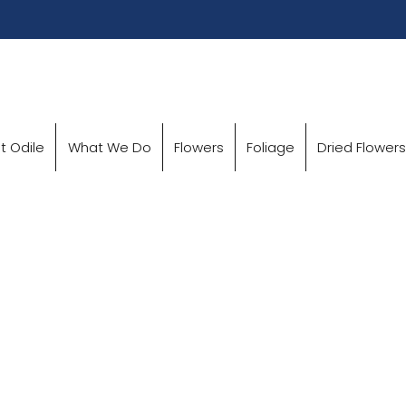
t Odile
What We Do
Flowers
Foliage
Dried Flowers