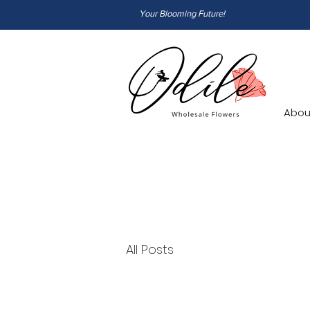
Your Blooming Future!
Abou
All Posts