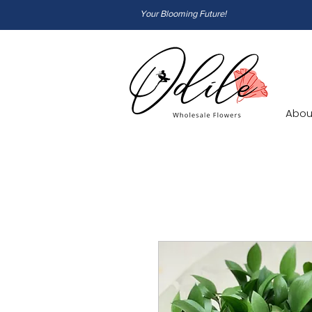
Your Blooming Future!
Abou