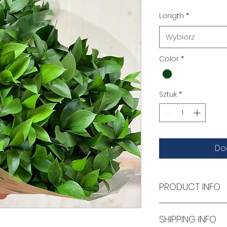
Length
*
Wybierz
Color
*
Sztuk
*
Do
PRODUCT INFO
Great foliage f
SHIPPING INFO
50 stems bunch