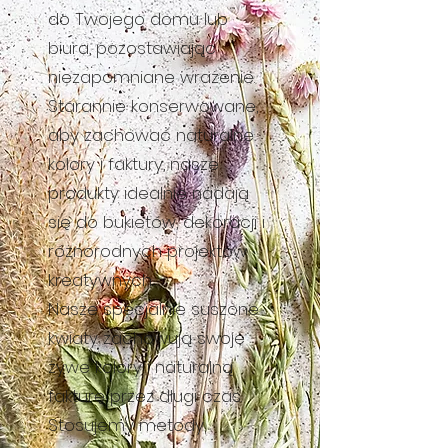
do Twojego domu lub
biura, pozostawiając
niezapomniane wrażenie.
Starannie konserwowane,
aby zachować naturalne
kolory i faktury, nasze
produkty idealnie nadają
się do bukietów, dekoracji i
różnorodnych projektów
kreatywnych.
Nasze specjalnie suszone
kwiaty zachowują swoje
żywe kolory i naturalną
fakturę przez długi czas.
Stosujemy metody