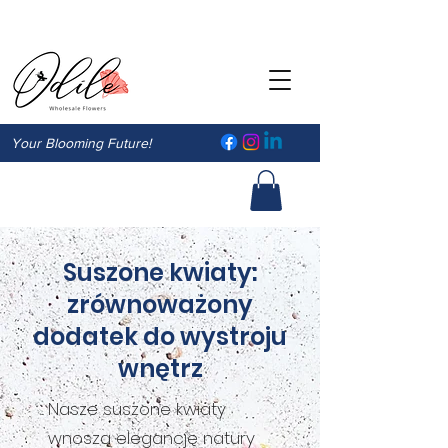
Your Blooming Future!
Suszone kwiaty:
zrównoważony
dodatek do wystroju
wnętrz
Nasze suszone kwiaty
wnoszą elegancję natury