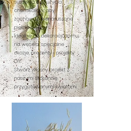
suszenia bez użycia
chemikaliów, aby
zachować nienaruszone
piękno natury.
Idealne do dekoracji domu,
na wesela, specjalne
okazje, prezenty i projekty
DIY.
Stwórz własny projekt z
naszymi starannie
przygotowanymi kwiatami.